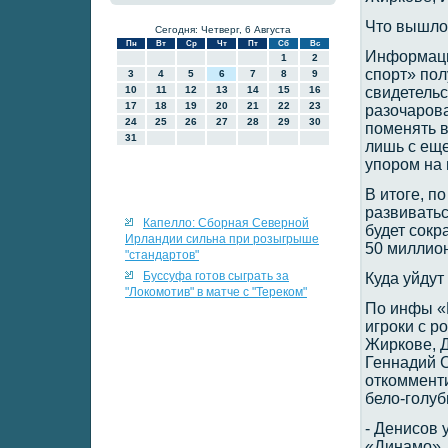
Что вышло
Сегодня: Четверг, 6 Августа
Пн
Вт
Ср
Чт
Пт
Сб
Вс
Информаци
1
2
спорт» пол
3
4
5
6
7
8
9
10
11
12
13
14
15
16
свидетельс
17
18
19
20
21
22
23
разочарова
24
25
26
27
28
29
30
поменять в
31
лишь с ещ
упором на
В итоге, п
развиватьс
Капелло: Сборная Северной
будет сокр
Ирландии сильна при розыгрыше
50 миллион
"стандартов"
Буссуфа готов сыграть за
Куда уйдут
"Локомотив" в матче с "Тереком"
По инфы «
игроки с р
Жиркове, 
Геннадий С
откомменти
бело-голу
- Денисов 
«Динамо», 