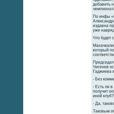
добавить н
чемпионата
По инфы «
Александра
издавна пр
уже навряд
Что будет 
Махачкалин
который по
соответств
Председат
Чигенев о
Гаджиева 
- Без комм
- Есть ли 
получит оп
иной клуб?
- Да, таков
Таковым об