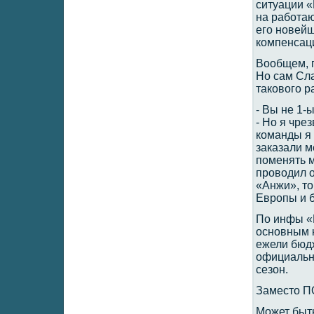
ситуации «
на работаю
его новей
компенсац
Вообщем, п
Но сам Сл
такового р
- Вы не 1-
- Но я чре
команды я 
заказали м
поменять м
проводил о
«Анжи», то
Европы и б
По инфы «Р
основным к
ежели бюд
официально
сезон.
Заместо 
Может быть