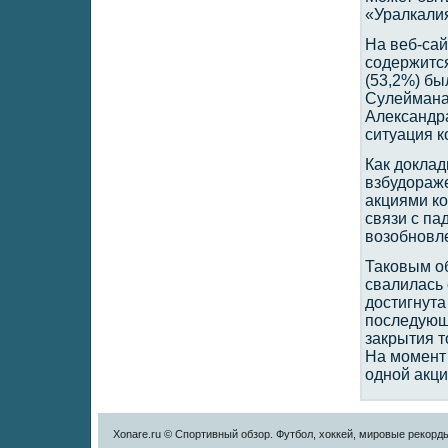
«Уралкали
На веб-сай
содержится
(53,2%) бы
Сулеймана 
Александра
ситуация к
Как докла
взбудораже
акциями к
связи с па
возобновле
Таковым об
свалилась 
достигнута
последующ
закрытия т
На момент 
одной акци
Xonare.ru © Спортивный обзор. Футбол, хоккей, мировые рекорд