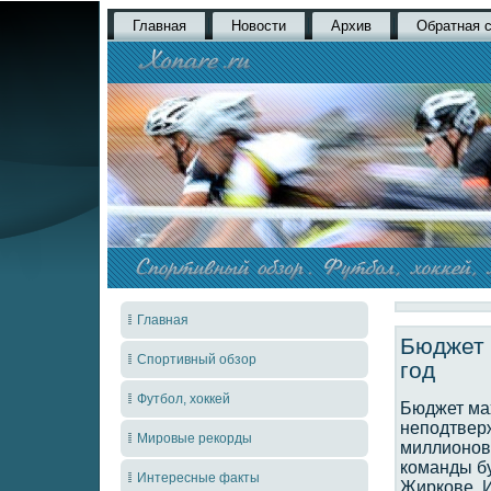
Главная
Новости
Архив
Обратная 
Главная
Бюджет 
Спортивный обзор
год
Футбол, хоккей
Бюджет мах
неподтвер
Мировые рекорды
миллионов 
команды бу
Интересные факты
Жиркове, И