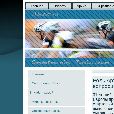
Главная
Новости
Архив
Обратная 
Главная
Роль Ар
Спортивный обзор
вопрос
Футбол, хоккей
31-летний 
Европы про
Мировые рекорды
стартовый 
включении 
Интересные факты
сыгранных 