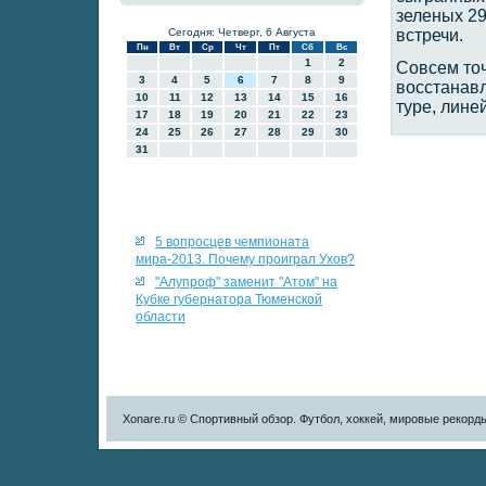
зеленых 29
Сегодня: Четверг, 6 Августа
встречи.
Пн
Вт
Ср
Чт
Пт
Сб
Вс
1
2
Совсем точ
3
4
5
6
7
8
9
восстанав
10
11
12
13
14
15
16
туре, лине
17
18
19
20
21
22
23
24
25
26
27
28
29
30
31
5 вопросцев чемпионата
мира-2013. Почему проиграл Ухов?
"Алупроф" заменит "Атом" на
Кубке губернатора Тюменской
области
Xonare.ru © Спортивный обзор. Футбол, хоккей, мировые рекорд