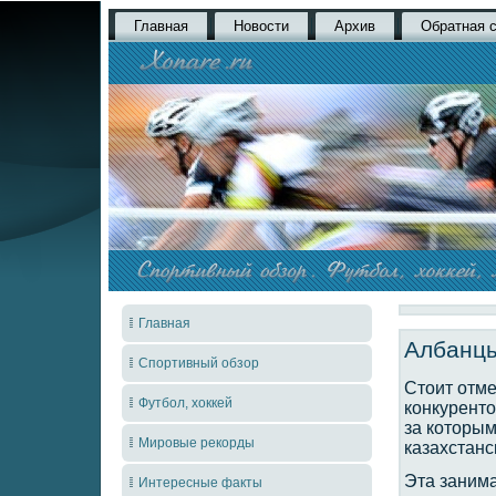
Главная
Новости
Архив
Обратная 
Главная
Албанцы
Спортивный обзор
Стоит отме
Футбол, хоккей
конкуренто
за которым
Мировые рекорды
казахстанс
Эта занима
Интересные факты