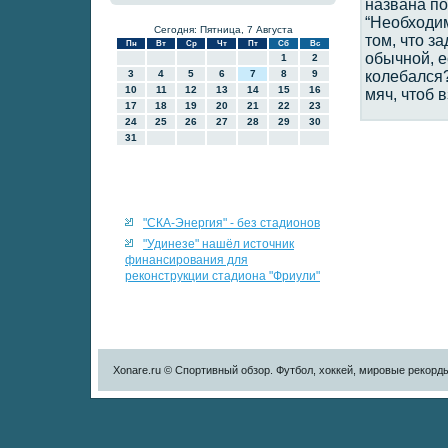
названа по
“Необходим
Сегодня: Пятница, 7 Августа
том, что з
Пн
Вт
Ср
Чт
Пт
Сб
Вс
обычной, е
1
2
3
4
5
6
7
8
9
колебался?
10
11
12
13
14
15
16
мяч, чтоб 
17
18
19
20
21
22
23
24
25
26
27
28
29
30
31
"СКА-Энергия" - без стадионов
"Удинезе" нашёл источник
финансирования для
реконструкции стадиона "Фриули"
Xonare.ru © Спортивный обзор. Футбол, хоккей, мировые рекорд