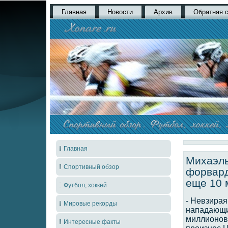
Главная
Новости
Архив
Обратная 
Главная
Михаэль
Спортивный обзор
форвард
еще 10 
Футбол, хоккей
- Невзирая
Мировые рекорды
нападающих
миллионов 
Интересные факты