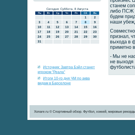
произнес Ц
станем со
Сегодня: Суббота, 8 Августа
либо ПСЖ в
Пн
Вт
Ср
Чт
Пт
Сб
Вс
будем при
1
2
наши убеж
3
4
5
6
7
8
9
10
11
12
13
14
15
16
Совместно 
17
18
19
20
21
22
23
признал, ч
24
25
26
27
28
29
30
выхода в 
31
приметно 
- Мы не на
не выходя 
футболист
Источник: Завтра Бэйл станет
игроком "Реала"
Итоги 10-го дня ЧМ по аква
видам в Барселоне
Xonare.ru © Спортивный обзор. Футбол, хоккей, мировые рекорд