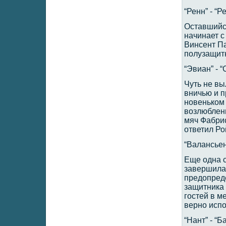
“Ренн” - “Ре
Оставшийся
начинает с
Винсент Па
полузащит
“Эвиан” - “
Чуть не в
вничью и п
новеньком 
возлюблен
мяч Фабрис
ответил Ро
“Валансьен” 
Еще одна с
завершилас
предопреде
защитника 
гостей в 
верно исп
“Нант” - “Ба