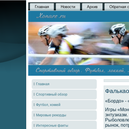
Главная
Новости
Архив
Обратная 
Главная
Фалькао
Спортивный обзор
«Бордо» - «
Футбол, хоккей
Игры «Мон
энтузиазм.
Мировые рекорды
Рыболовле
рынок, пот
Интересные факты