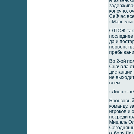
итальянски
задерживае
конечно, о
Сейчас все
«Марсель»
О ПСЖ такт
последнее 
да и поста
первенств
пребывания
Во 2-ой по
Сначала от
дистанции 
не выходит
всем.
«Лион» - «Н
Бронзовый
команду, з
игроков и 
посреди фа
Мишель Ол
Сегодняшни
отбору Лиг