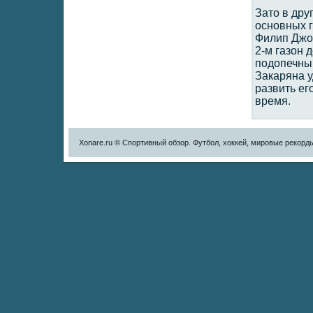
Зато в дру
основных г
Филип Джор
2-м газон 
подопечны
Закаряна у
развить ег
время.
Xonare.ru © Спортивный обзор. Футбол, хоккей, мировые рекорд