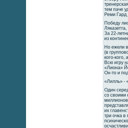
тренерская
тем паче у
Реми Гард 
Победу ли
Ляказетта,
За 22-лет
из контине
Но ежели в
(в группов
кого-кого,
Всю игру н
«Лиона» Й
Он-то и по
«Лилль» - «
Один серед
со своими 
миллионов 
представля
их главенс
три очка в
психическ
осчастливи