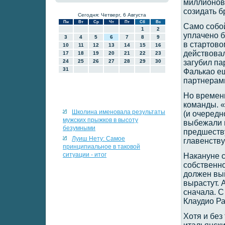
миллионов 
созидать б
Сегодня: Четверг, 6 Августа
Пн
Вт
Ср
Чт
Пт
Сб
Вс
Само собой
1
2
уплачено 
3
4
5
6
7
8
9
в стартово
10
11
12
13
14
15
16
действова
17
18
19
20
21
22
23
24
25
26
27
28
29
30
загубил па
31
Фалькао е
партнерам
Но времени
команды. 
Школина именовала результаты
(и очередн
мужских прыжков в высоту
выбежали 
безумными
предшеству
Луиш Нету: Самое
главенству
принципиальное в таковой
ситуации - итог
Накануне 
собственно
должен вый
вырастут. 
сначала. С
Клаудио Ра
Хотя и без