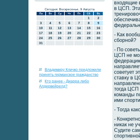
входящие в
в ЦСП. Эта
Сегодня: Воскресенье, 9 Августа
тренирово
Пн
Вт
Ср
Чт
Пт
Сб
Вс
1
2
обеспечива
3
4
5
6
7
8
9
федеральн
10
11
12
13
14
15
16
17
18
19
20
21
22
23
- Как вооб
24
25
26
27
28
29
30
сборной?
31
- По сове
ЦСП не мож
федерацию
направляет
Владимиру Кличко предложили
советует э
принять германское гражданство
ставку в Ц
Кто ранее - Диарра либо
направленн
Алдервейрелд?
тогда ЦСП 
команды п
ими спорт
- Тогда ка
- Конкретн
никак не у
Судите сам
спортивной