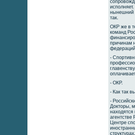
сопровожде
исполняет.
нынешний д
так.
ОКР же в т
команд Рос
финансиро
причинам 
федераций
- Спортивн
профессион
главенству
оплачивает
- ОКР.
- Как так 
- Российск
Докторы, 
находятся 
агентстве 
Центре сп
иностранны
структурах