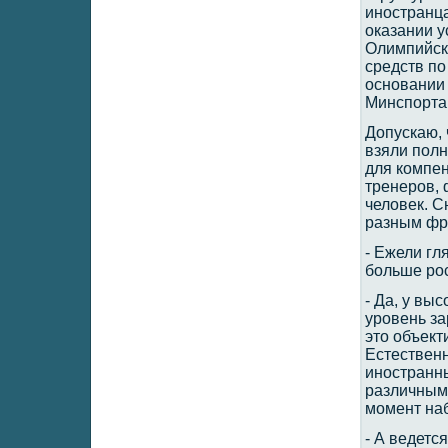
иностранца
оказании у
Олимпийски
средств п
основании
Минспорта
Допускаю, 
взяли полн
для компен
тренеров,
человек. С
разным фр
- Ежели гл
больше ро
- Да, у в
уровень за
это объект
Естественн
иностранн
различным 
момент на
- А ведетс