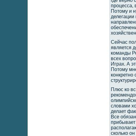
где верно 
процесса, 
Потому и 
делегации 
направлени
обеспечени
хозяйствен
Сейчас пол
является 
команды Ро
всех вопр
Играх. А э
Потому мне
конкретно 
структурир
Плюс ко в
рекомендо
олимпийско
словами хо
делает фак
Все обязан
прибывает в
располагаю
сколько он