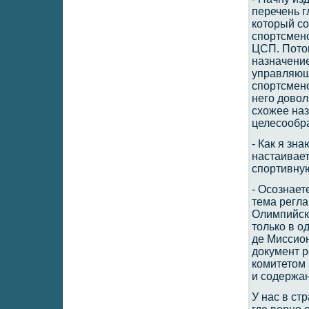
перечень г
который со
спортсмено
ЦСП. Пото
назначени
управляющ
спортсмено
него довол
схожее на
целесообр
- Как я зн
настаивает
спортивную
- Осознает
тема регл
Олимпийск
только в о
де Миссион
документ 
комитетом 
и содержа
У нас в ст