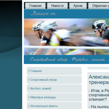
Главная
Новости
Архив
Обратная 
Главная
Алексан
Спортивный обзор
тренера
Футбол, хоккей
- Итак, в 
спортивной
Мировые рекорды
отвечает?
Интересные факты
- На ныне