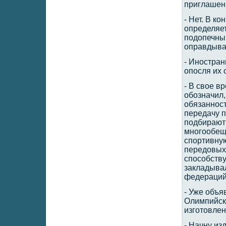
приглашен
- Нет. В к
определяет
подопечным
оправдывае
- Иностран
опосля их 
- В свое в
обозначил,
обязаннос
передачу п
подбирают 
многообещ
спортивную
передовых 
способству
закладывал
федераций
- Уже объя
Олимпийски
изготовлен
- Начну и