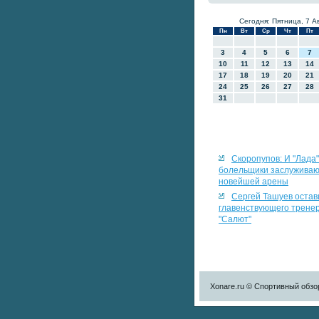
Сегодня: Пятница, 7 А
Пн
Вт
Ср
Чт
Пт
3
4
5
6
7
10
11
12
13
14
17
18
19
20
21
24
25
26
27
28
31
Скоропупов: И "Лада"
болельщики заслужива
новейшей арены
Сергей Ташуев остав
главенствующего трене
"Салют"
Xonare.ru © Спортивный обзо