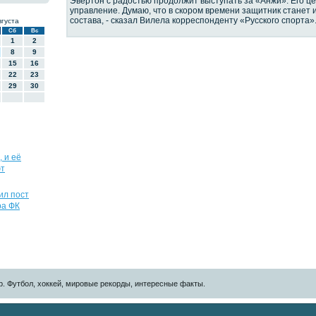
Эвертон с радостью продолжит выступать за «Анжи». Его ц
управление. Думаю, что в скором времени защитник станет 
состава, - сказал Вилела корреспонденту «Русского спорта»
вгуста
Сб
Вс
1
2
8
9
15
16
22
23
29
30
, и её
ют
ил пост
ра ФК
р. Футбол, хоккей, мировые рекорды, интересные факты.