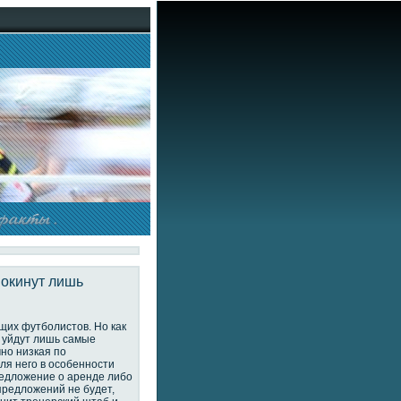
покинут лишь
ущих футболистов. Но как
 уйдут лишь самые
но низкая по
ля него в особенности
редложение о аренде либо
предложений не будет,