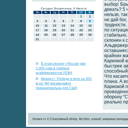
выбор: Бры
Сегодня: Воскресенье, 9 Августа
девать? 5 
Пн
Вт
Ср
Чт
Пт
Сб
Вс
нельзя, так
1
2
не дай бог,
3
4
5
6
7
8
9
трудности.
10
11
12
13
14
15
16
по ситуаци
17
18
19
20
21
22
23
стабильно.
24
25
26
27
28
29
30
31
склонен к 
Альдервере
оставшиеся
крайних ма
Кариокой в
В этом сезоне у России уже
быстрее ав
2.000 очка в таблице
способный 
коэффициентов УЕФА
Что касает
Мерритт: Победа в беге на 400
плана. А в
м на ЧМ чрезвычайно
Кариокой п
принципиальна для США
проведенны
оборону “С
реально пр
Xonare.ru © Спортивный обзор. Футбол, хоккей, мировые рекорд