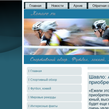
Главная
Новости
Архив
Обратная 
Главная
Шавло: 
Спортивный обзор
приобре
Футбол, хоккей
«Ежели это
приобретен
Мировые рекорды
юный, высо
будет еще 
Интересные факты
очень увле