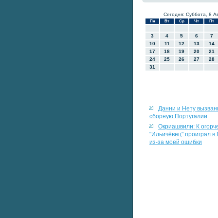
Сегодня: Суббота, 8 А
Пн
Вт
Ср
Чт
Пт
3
4
5
6
7
10
11
12
13
14
17
18
19
20
21
24
25
26
27
28
31
Данни и Нету вызван
сборную Португалии
Окриашвили: К огорч
"Ильичёвец" проиграл в
из-за моей ошибки