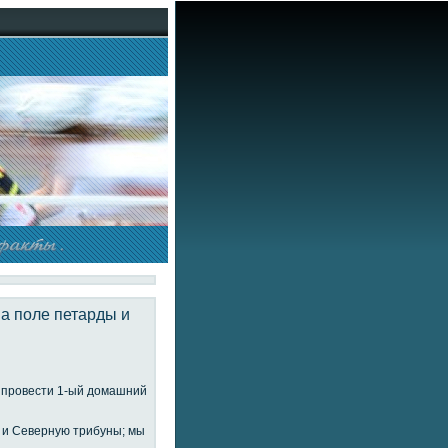
на поле петарды и
об провести 1-ый домашний
 и Северную трибуны; мы