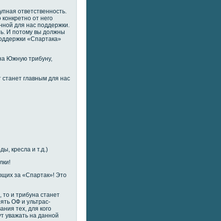
рупная ответственность.
о конкретно от него
анной для нас поддержки.
ть. И потому вы должны
поддержки «Спартака»
 на Южную трибуну,
т станет главным для нас
ы, кресла и т.д.)
лки!
ющих за «Спартак»! Это
 то и трибуна станет
ять ОФ и ультрас-
ния тех, для кого
ут уважать на данной