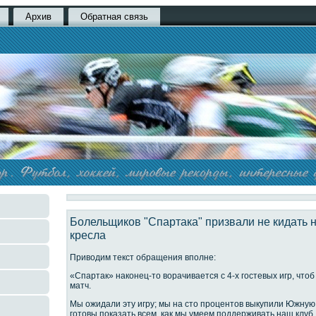
Архив
Обратная связь
Болельщиков "Спартака" призвали не кидать 
кресла
Приводим текст обращения вполне:
«Спартак» наконец-то ворачивается с 4-х гостевых игр, чт
матч.
Мы ожидали эту игру; мы на сто процентов выкупили Южную
готовы показать всем, как мы умеем поддерживать наш клуб.