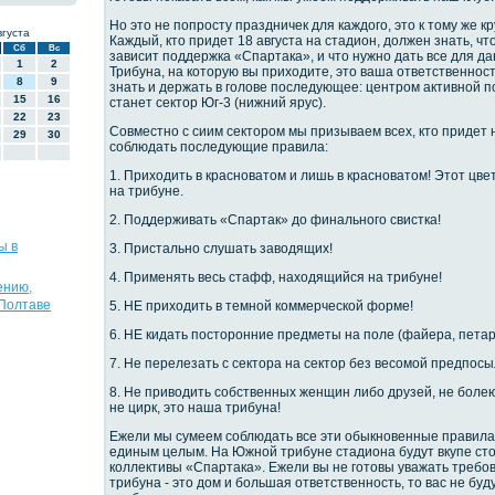
Но это не попросту праздничек для каждого, это к тому же к
вгуста
Каждый, кто придет 18 августа на стадион, должен знать, чт
Сб
Вс
зависит поддержка «Спартака», и что нужно дать все для д
1
2
Трибуна, на которую вы приходите, это ваша ответственнос
8
9
знать и держать в голове последующее: центром активной 
15
16
станет сектор Юг-3 (нижний ярус).
22
23
Совместно с сиим сектором мы призываем всех, кто придет
29
30
соблюдать последующие правила:
1. Приходить в красноватом и лишь в красноватом! Этот цве
на трибуне.
2. Поддерживать «Спартак» до финального свистка!
ы в
3. Пристально слушать заводящих!
4. Применять весь стафф, находящийся на трибуне!
ению,
 Полтаве
5. НЕ приходить в темной коммерческой форме!
6. НЕ кидать посторонние предметы на поле (файера, петард
7. Не перелезать с сектора на сектор без весомой предпосы
8. Не приводить собственных женщин либо друзей, не боле
не цирк, это наша трибуна!
Ежели мы сумеем соблюдать все эти обыкновенные правила,
единым целым. На Южной трибуне стадиона будут вкупе сто
коллективы «Спартака». Ежели вы не готовы уважать требова
трибуна - это дом и большая ответственность, то вас не буд