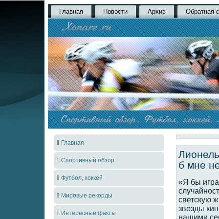
Главная
Новости
Архив
Обратная 
Главная
Лионель
Спортивный обзор
б мне н
Футбол, хоккей
«Я бы игра
случайност
Мировые рекорды
светскую ж
звезды кин
Интересные факты
нашими се