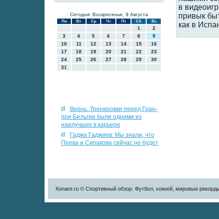
в видеоигр
Сегодня: Воскресенье, 9 Августа
привык быт
Пн
Вт
Ср
Чт
Пт
Сб
Вс
как в Испа
1
2
3
4
5
6
7
8
9
10
11
12
13
14
15
16
17
18
19
20
21
22
23
24
25
26
27
28
29
30
31
Вернь: Тренировки перед Гран-
при Бельгии были одними из
наилучших в карьере
Гаджи Гаджиев: Мы знали, что
Пеева и Сиракова сейчас не будет
Xonare.ru © Спортивный обзор. Футбол, хоккей, мировые рекорд