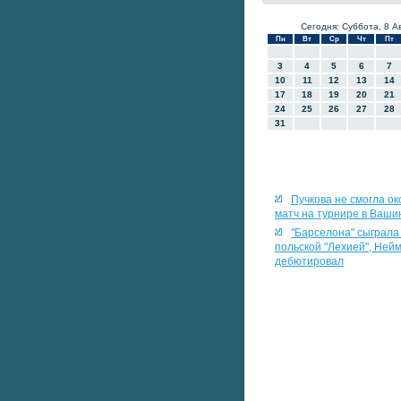
Сегодня: Суббота, 8 А
Пн
Вт
Ср
Чт
Пт
3
4
5
6
7
10
11
12
13
14
17
18
19
20
21
24
25
26
27
28
31
Пучкова не смогла ок
матч на турнире в Ваши
"Барселона" сыграла
польской "Лехией", Ней
дебютировал