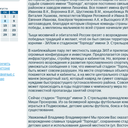
судьбе славного имени “Торпедо”, которое постоянно связы
районом и заводом имени Лихачёва. Все помнят имена футб
вгуста
Иванова В.К., Воронина В.И., Шустикова В.М., конькобежца 
Сб
Вс
Виталия Ушакова, легкоатлетов Марии Рогожиной и Ивана В
1
2
Евгения Иванова, боксёров Червоненко А.К. и Высоцкого И.Я
8
9
автозаводцев, благодаря которым сборные команды стран
15
16
победы, а миллионы мальчиков по всей стране начинали увл
22
23
29
30
Тыщи москвичей и обитателей России грезят о возрождении
победных традиций и желают, чтоб он был связан территор
корнями - ЗИЛом и стадионом “Торпедо” имени Э. Стрельцов
В наиблежайшие пару лет местность завода ЗИЛ и прилег
огромные конфигурации и инвестиции. Предполагается сер
инфраструктуры, стройку жилища и кабинетов. Но, вопреки 
логичного возрождения и развития прославленного спортклу
ончить
умножаться сообщения о том, что именитый стадион “Торпе
нгтоне
быть может совсем разрушен. На месте спортивных объект
 вничью с
покажется жильё и кабинеты, а на месте центрального ста
манеж (концертный зал), который навряд ли сумеет совлад
мар
нуждами быстрорастущего густонаселённого района. Совсем
может происходить в годы подготовки к чемпионату мира по
повсеместной пропаганды занятий спортом.
Сейчас стадион “Торпедо” имени Э. Стрельцова принадле
Миши Прохорова. Из-за безмерной аренды футбольная ком
играться в Подмосковье, детские школы футбола, бокса и б
существование.
Уважаемый Владимир Владимирович! Мы просим Вас оказат
возрождению славных традиций “Торпедо”, сохранению ста
детских школ и использования данной местности (ул. Восточ