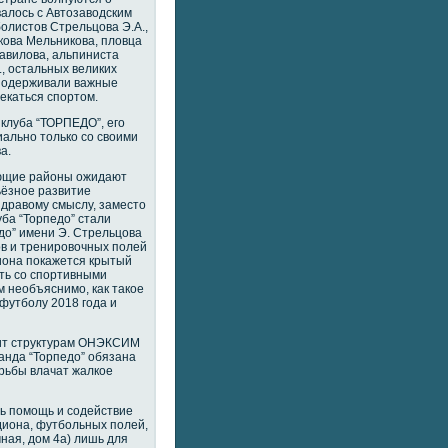
валось с Автозаводским
олистов Стрельцова Э.А.,
Якова Мельникова, пловца
авилова, альпиниста
., остальных великих
ы одерживали важные
екаться спортом.
 клуба “ТОРПЕДО”, его
иально только со своими
а.
ающие районы ожидают
ьёзное развитие
здравому смыслу, заместо
ба “Торпедо” стали
до” имени Э. Стрельцова
ов и тренировочных полей
диона покажется крытый
ать со спортивными
 необъяснимо, как такое
 футболу 2018 года и
жит структурам ОНЭКСИМ
анда “Торпедо” обязана
орьбы влачат жалкое
ь помощь и содействие
диона, футбольных полей,
ная, дом 4а) лишь для