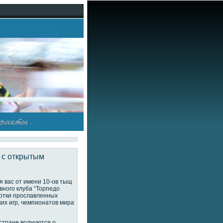
 с открытым
 вас от имени 10-ов тыщ
вного клуба “Торпедо
сотки прославленных
их игр, чемпионатов мира
стране волнуются о