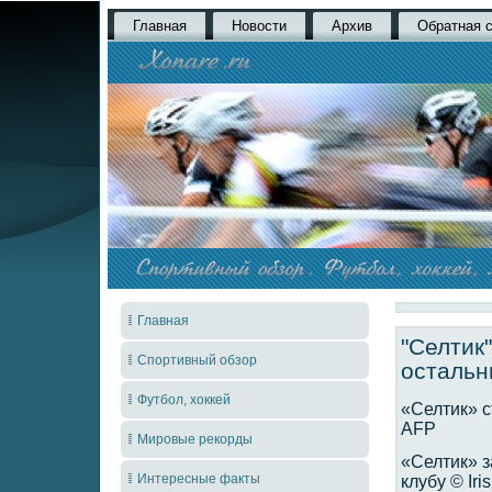
Главная
Новости
Архив
Обратная 
Главная
"Селтик
Спортивный обзор
остальн
Футбол, хоккей
«Селтик» с
AFP
Мировые рекорды
«Селтик» з
Интересные факты
клубу © Iri