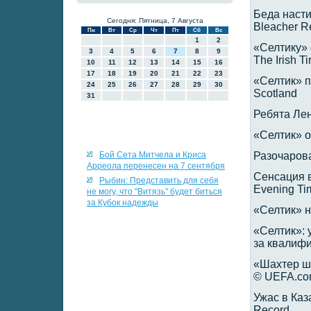
Беда наст
Сегодня: Пятница, 7 Августа
Bleacher R
Пн
Вт
Ср
Чт
Пт
Сб
Вс
1
2
«Селтику» 
3
4
5
6
7
8
9
The Irish T
10
11
12
13
14
15
16
17
18
19
20
21
22
23
«Селтик» п
24
25
26
27
28
29
30
Scotland
31
Ребята Лен
«Селтик» 
Бой Сета Митчела и Криса
Разочарован
Арреола перенесен на 7 сентября
Сенсация в
Рыбин: Представить для себя
Evening Ti
не могу, что "Витязь" будет биться
за Кубок надежды
«Селтик» н
«Селтик»: 
за квалиф
«Шахтер шо
© UEFA.c
Ужас в Каз
Record.