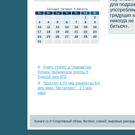
для подра
Сегодня: Четверг, 6 Августа
употребляю
Пн
Вт
Ср
Чт
Пт
Сб
Вс
грядущих м
1
2
никогда не
3
4
5
6
7
8
9
биться».
10
11
12
13
14
15
16
17
18
19
20
21
22
23
24
25
26
27
28
29
30
31
Лукич: УНИКС и "Локомотив-
Кубань" побкдители группы А
Единой лиги ВТБ
"Шахтер" в ЛЧ уже заработал 8,6
млн евро, "Металлист" - 2,1 млн
евро
Xonare.ru © Спортивный обзор. Футбол, хоккей, мировые рекорд