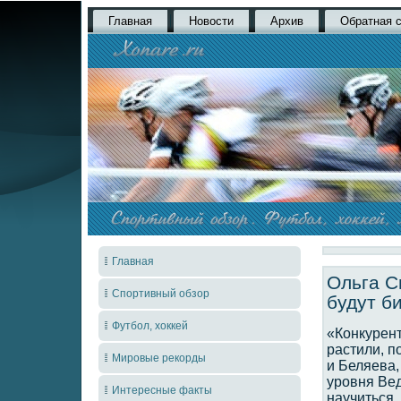
Главная
Новости
Архив
Обратная 
Главная
Ольга С
Спортивный обзор
будут б
Футбол, хоккей
«Конкурент
растили, п
Мировые рекорды
и Беляева,
уровня Вед
Интересные факты
научиться.