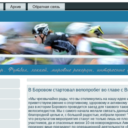
Архив
Обратная связь
В Боровом стартовал велопробег во главе с 
«Мы чрезвычайно рады, что вы откликнулись на нашу идею 
приветствуем рвение к спортивному, здоровому и активному
раз в истории Борового проводится заезд для такового тако
велосипедистов. Мы с самого начала желали связать данны
благородной целью и, с большой радостью, избрали проект
что результатом мероприятия станут не только лишь не пло
участников, да и спасенные жизни 10-ов новорожденных Акм
произнес вице-президент по операционной деятельности «R