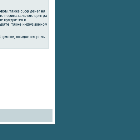
вом, также сбор денег на
го перинатального центра
ие нуждается в
арате, также инфузионном
общем же, ожидается роль