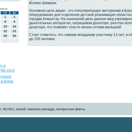
Волкан Шимшек.
густа
Основная цель акции - это популяризация экотуризма в Боро
Сб
Вс
оборудование для отделения детской реанимации областно
1
2
городка Кокшетау. На нынешний день данное мед учрежден
8
9
дыхательных аппаратах, шприцевом дозаторе, рентген апп
15
16
дозаторе, что поможет спасти жизни соткам малышей.
22
23
Стоит отметить, что самому младшему участнику 13 лет, в 
29
30
до 150 человек.
ру в
 ЧМ-2014
ступило
 в Киеве
р. Футбол, хоккей, мировые рекорды, интересные факты.