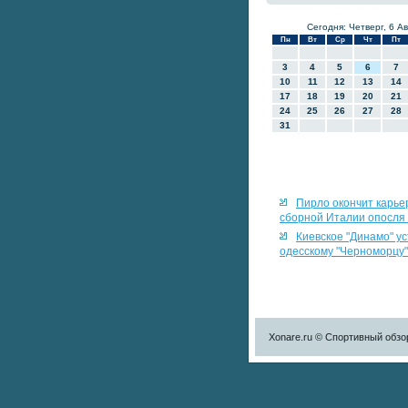
Сегодня: Четверг, 6 Ав
Пн
Вт
Ср
Чт
Пт
3
4
5
6
7
10
11
12
13
14
17
18
19
20
21
24
25
26
27
28
31
Пирло окончит карье
сборной Италии опосля
Киевское "Динамо" у
одесскому "Черноморцу"
Xonare.ru © Спортивный обзо