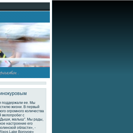
Винокуровым
и поддержали ее. Мы
 стилю жизни. В первый
вого огромного количества
й велопробег с
 “Дыши, малыш”. Мы рады,
хое настроение его
олинской области», -
ixos Lake Borovoe»