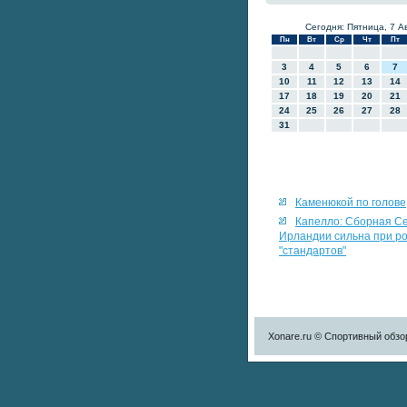
Сегодня: Пятница, 7 А
Пн
Вт
Ср
Чт
Пт
3
4
5
6
7
10
11
12
13
14
17
18
19
20
21
24
25
26
27
28
31
Каменюкой по голове
Капелло: Сборная С
Ирландии сильна при р
"стандартов"
Xonare.ru © Спортивный обзо