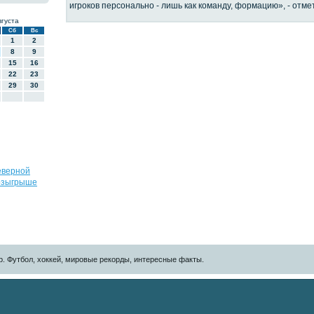
игроков персонально - лишь как команду, формацию», - отме
вгуста
Сб
Вс
1
2
8
9
15
16
22
23
29
30
еверной
озыгрыше
р. Футбол, хоккей, мировые рекорды, интересные факты.