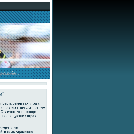
м"
. Была открытая игра с
 недоволен ничьей, потому
 Отлично, что в конце
, в последующих играх
редства за
й. Как не оцениваю