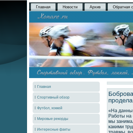
Главная
Новости
Архив
Обратная 
Главная
Боброва
Спортивный обзор
продела
Футбол, хоккей
«На данны
Работы на 
Мировые рекорды
мы занимал
какими тру
Интересные факты
травмы, во