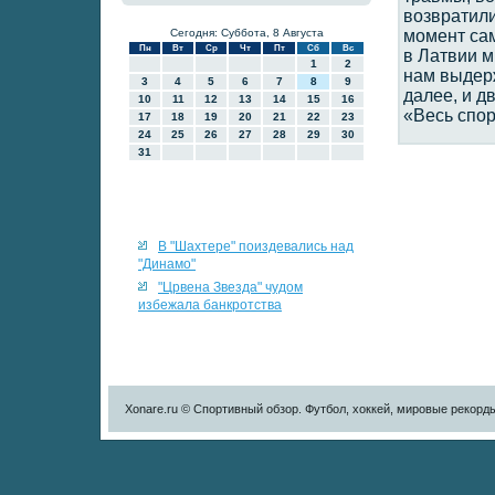
возвратил
Сегодня: Суббота, 8 Августа
момент са
Пн
Вт
Ср
Чт
Пт
Сб
Вс
в Латвии м
1
2
нам выдерж
3
4
5
6
7
8
9
далее, и д
10
11
12
13
14
15
16
«Весь спор
17
18
19
20
21
22
23
24
25
26
27
28
29
30
31
В "Шахтере" поиздевались над
"Динамо"
"Црвена Звезда" чудом
избежала банкротства
Xonare.ru © Спортивный обзор. Футбол, хоккей, мировые рекорд