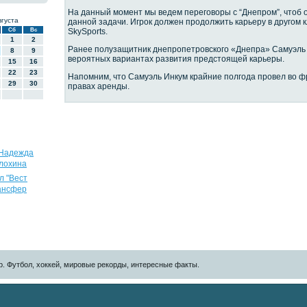
На данный момент мы ведем переговоры с “Днепром”, чтоб 
вгуста
данной задачи. Игрок должен продолжить карьеру в другом к
Сб
Вс
SkySports.
1
2
Ранее полузащитник днепропетровского «Днепра» Самуэль 
8
9
вероятных вариантах развития предстоящей карьеры.
15
16
22
23
Напомним, что Самуэль Инкум крайние полгода провел во ф
29
30
правах аренды.
 Надежда
Блохина
л "Вест
рансфер
р. Футбол, хоккей, мировые рекорды, интересные факты.