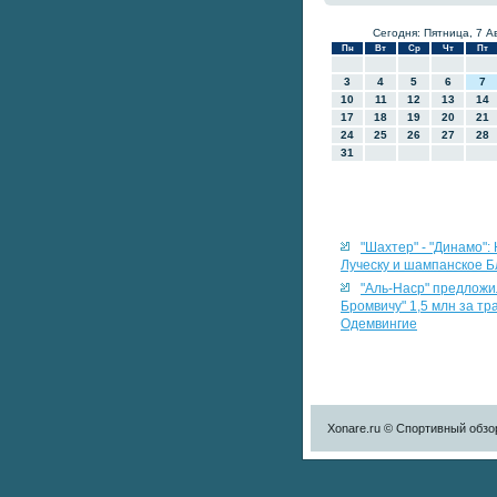
Сегодня: Пятница, 7 А
Пн
Вт
Ср
Чт
Пт
3
4
5
6
7
10
11
12
13
14
17
18
19
20
21
24
25
26
27
28
31
"Шахтер" - "Динамо":
Луческу и шампанское 
"Аль-Наср" предложи
Бромвичу" 1,5 млн за т
Одемвингие
Xonare.ru © Спортивный обзо