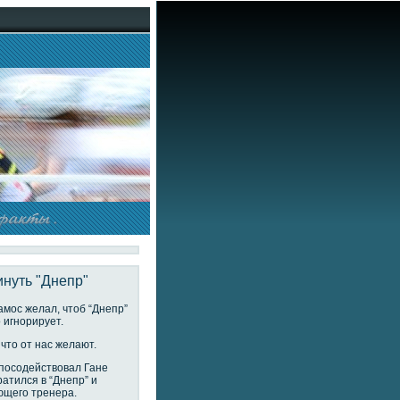
инуть "Днепр"
амос желал, чтоб “Днепр”
о игнорирует.
что от нас желают.
 посодействовал Гане
ратился в “Днепр” и
ющего тренера.