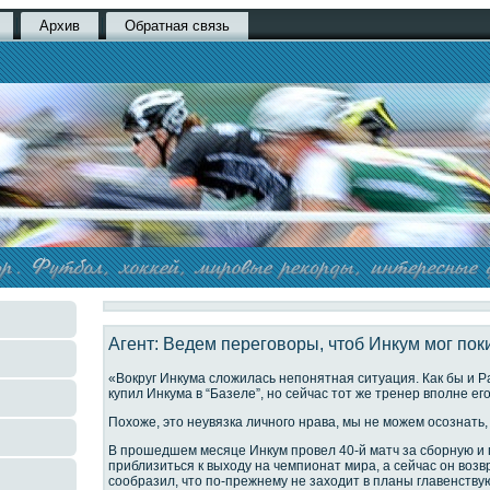
Архив
Обратная связь
Агент: Ведем переговоры, чтоб Инкум мог пок
«Вокруг Инкума сложилась непонятная ситуация. Как бы и Р
купил Инкума в “Базеле”, но сейчас тот же тренер вполне ег
Похоже, это неувязка личного нрава, мы не можем осознать, 
В прошедшем месяце Инкум провел 40-й матч за сборную и
приблизиться к выходу на чемпионат мира, а сейчас он возв
сообразил, что по-прежнему не заходит в планы главенству