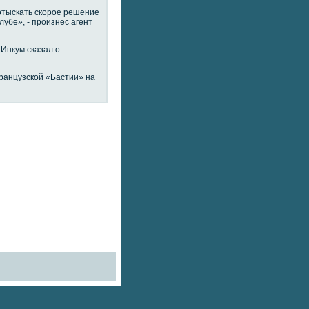
отыскать скорое решение
лубе», - произнес агент
Инкум сказал о
ранцузской «Бастии» на