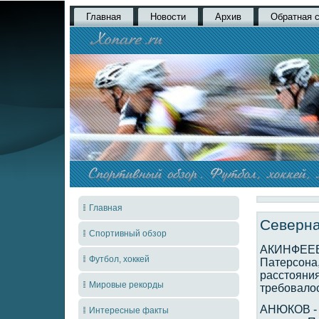
Главная
Новости
Архив
Обратная 
Главная
Северна
Спортивный обзор
АКИНФЕЕВ -
Футбол, хоккей
Патерсона,
расстояния
Мировые рекорды
требовалос
АНЮКОВ - 5
Интересные факты