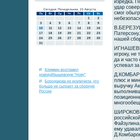
изредка. П
удар сове
Сегодня: Понедельник, 10 Августа
смог обыгр
Пн
Вт
Ср
Чт
Пт
Сб
Вс
небезопасн
1
2
3
4
5
6
7
8
9
В.БЕРЕЗУЦ
10
11
12
13
14
15
16
Патерсону.
17
18
19
20
21
22
23
24
25
26
27
28
29
30
нашей сбо
31
ИГНАШЕВИЧ
игроку, не
да и часто
успевал за
Климкин возглавил
Д.КОМБАРОВ
новокуйбышевскую "Нову"
плюс и мин
Бородакова не исключила, что
выручку Ак
больше не сыграет за сборную
выполнивш
России
позиционны
многообещ
ШИРОКОВ -
российской
Файзулина.
ему удавал
Д.Комбаро