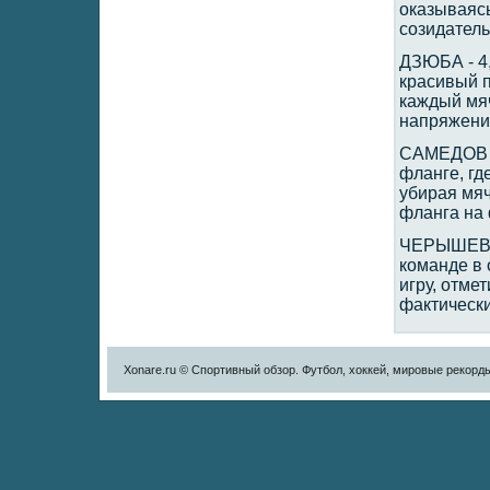
оказываясь
созидатель
ДЗЮБА - 4,
красивый п
каждый мяч
напряжении
САМЕДОВ -
фланге, гд
убирая мяч
фланга на 
ЧЕРЫШЕВ - 
команде в
игру, отме
фактически
Xonare.ru © Спортивный обзор. Футбол, хоккей, мировые рекорд